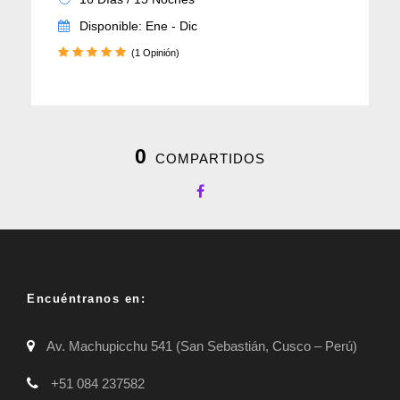
Disponible: Ene - Dic
(1 Opinión)
0
COMPARTIDOS
Encuéntranos en:
Av. Machupicchu 541 (San Sebastián, Cusco – Perú)
+51 084 237582