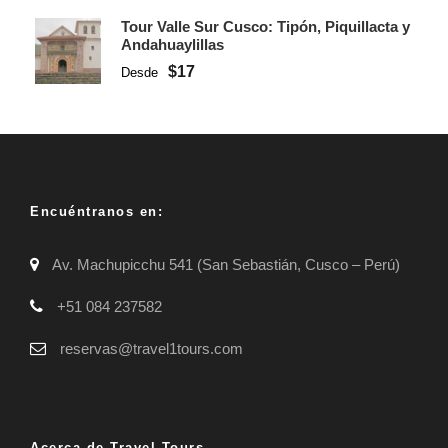
Tour Valle Sur Cusco: Tipón, Piquillacta y
Andahuaylillas
$17
Desde
Encuéntranos en:
Av. Machupicchu 541 (San Sebastián, Cusco – Perú)
+51 084 237582
reservas@travel1tours.com
Acerca de Travel Tours