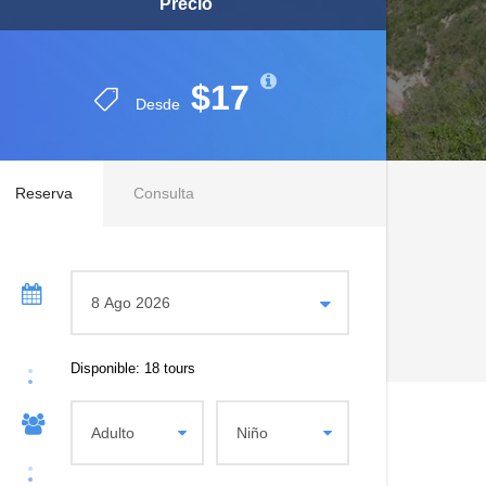
Precio
Precio
$17
$17
Desde
Desde
Reserva
Consulta
Disponible: 18 tours